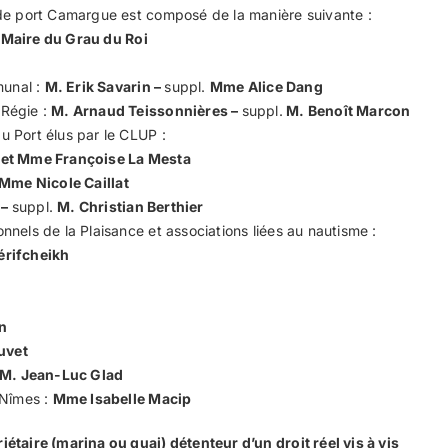
 de port Camargue est composé de la manière suivante :
 Maire du Grau du Roi
unal :
M. Erik Savarin –
suppl.
Mme Alice Dang
 Régie :
M. Arnaud Teissonnières –
suppl.
M. Benoît Marcon
u Port élus par le CLUP :
 et Mme F
rançoise La Mesta
 Mme Nicole Caillat
 –
suppl.
M. Christian Berthier
nnels de la Plaisance et associations liées au nautisme :
érifcheikh
in
uvet
M. Jean-Luc Glad
 Nîmes :
Mme Isabelle Macip
étaire (marina ou quai) détenteur d’un droit réel vis à vis