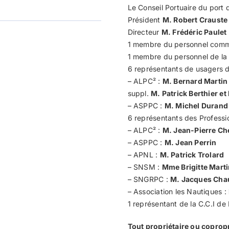
Le Conseil Portuaire du port
Président
M. Robert Crauste
Directeur
M. Frédéric Paulet
1 membre du personnel comm
1 membre du personnel de la
6 représentants de usagers d
– ALPC² :
M. Bernard Martin
suppl.
M. Patrick Berthier et
– ASPPC :
M. Michel Durand
6 représentants des Professio
– ALPC² :
M. Jean-Pierre Ch
– ASPPC :
M. Jean Perrin
– APNL :
M. Patrick Trolard
– SNSM :
Mme Brigitte Mart
– SNGRPC :
M. Jacques Cha
– Association les Nautiques :
1 représentant de la C.C.I de
Tout propriétaire ou copropri