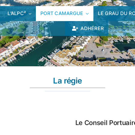
L’ALPC²
PORT CAMARGUE
LE GRAU DU RO
ADHÉRER
La régie
Le Conseil Portuair